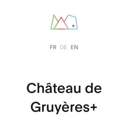
FR
DE
EN
Château de
Gruyères+