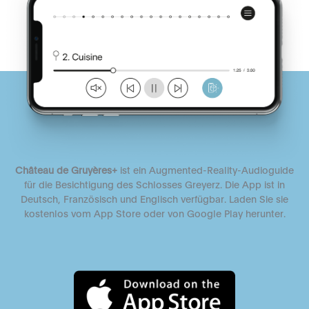
Château de Gruyères+
ist ein Augmented-Reality-Audioguide
für die Besichtigung des Schlosses Greyerz. Die App ist in
Deutsch, Französisch und Englisch verfügbar. Laden Sie sie
kostenlos vom App Store oder von Google Play herunter.